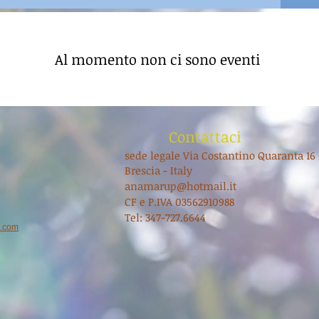
Al momento non ci sono eventi
Contattaci
sede legale Via Costantino Quaranta 16
Brescia - Italy
anamarup@hotmail.it
CF e P.IVA 03562910988
Tel: 347-727.6644
x.com