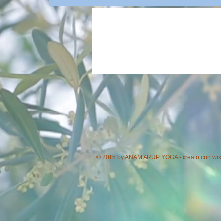
© 2015 by ANAM ARUP YOGA - creato con
w
i