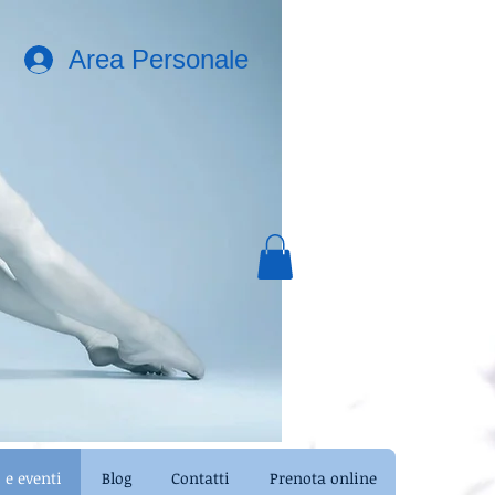
Area Personale
e eventi
Blog
Contatti
Prenota online