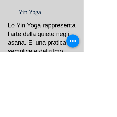
Yin Yoga
Lo Yin Yoga rappresenta
l’arte della quiete negli
asana. E' una pratica
semplice e dal ritmo
lento, che agisce sul
tessuto connettivo
profondo del corpo. Allo
stesso tempo aiuta a
migliorare la capacità di
movimento delle
articolazioni, a stimolare