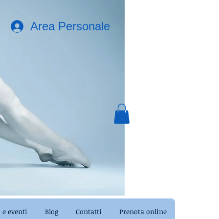
Area Personale
e eventi
Blog
Contatti
Prenota online